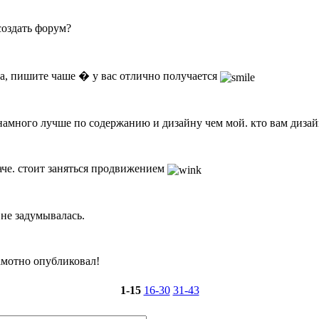
создать форум?
ма, пишите чаше � у вас отлично получается
 намного лучше по содержанию и дизайну чем мой. кто вам дизай
аче. стоит заняться продвижением
 не задумывалась.
амотно опубликовал!
1-15
16-30
31-43