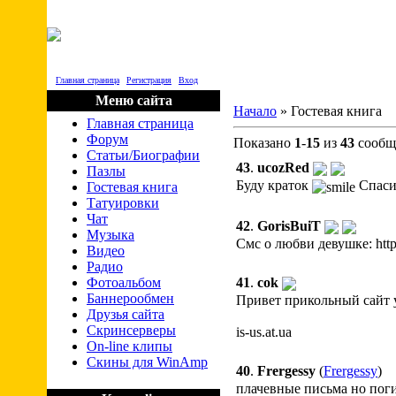
R /-\ P - |\| /-\ T
Главная страница
|
Регистрация
|
Вход
Меню сайта
Начало
» Гостевая книга
Главная страница
Форум
Показано
1
-
15
из
43
сообщ
Статьи/Биографии
43
.
ucozRed
Пазлы
Буду краток
Спаси
Гостевая книга
Татуировки
Чат
42
.
GorisBuiT
Музыка
Смс о любви девушке: http
Видео
Радио
Фотоальбом
41
.
cok
Баннерообмен
Привет прикольный сайт у
Друзья сайта
Скринсерверы
is-us.at.ua
On-line клипы
Скины для WinAmp
40
.
Frergessy
(
Frergessy
)
плачевные письма но поги