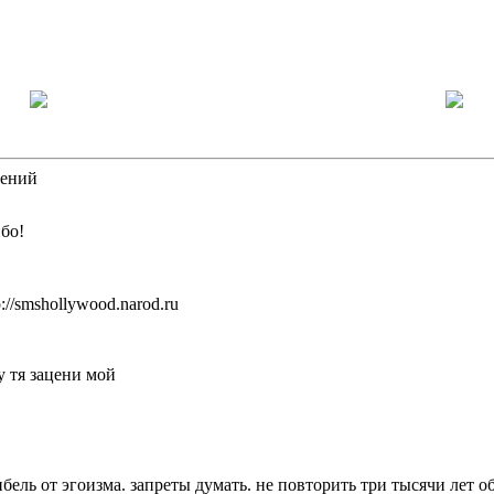
 | () |\|
ений
бо!
://smshollywood.narod.ru
 тя зацени мой
бель от эгоизма. запреты думать. не повторить три тысячи лет о