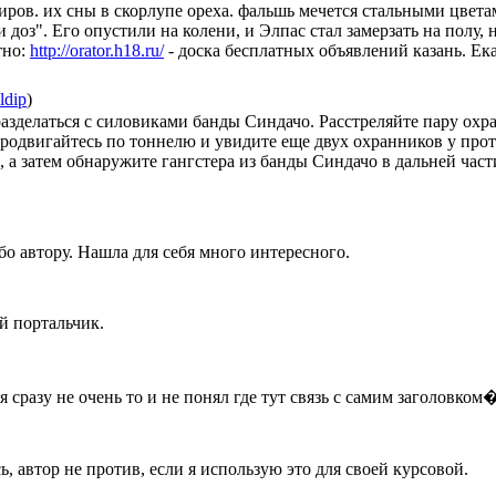
ов. их сны в скорлупе ореха. фальшь мечется стальными цветам
доз". Его опустили на колени, и Элпас стал замерзать на полу, 
тно:
http://orator.h18.ru/
- доска бесплатных объявлений казань. Ек
ldip
)
разделаться с силовиками банды Синдачо. Расстреляйте пару охра
продвигайтесь по тоннелю и увидите еще двух охранников у пр
, а затем обнаружите гангстера из банды Синдачо в дальней част
бо автору. Нашла для себя много интересного.
й портальчик.
я сразу не очень то и не понял где тут связь с самим заголовком
ь, автор не против, если я использую это для своей курсовой.