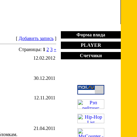
Приветствую Вас
Гость
Пятница, 07.08.2026, 12:03
Форма входа
[
Добавить запись
]
PLAYER
Страницы:
1
2
3
»
Счетчики
12.02.2012
30.12.2011
12.11.2011
21.04.2011
бломкам.