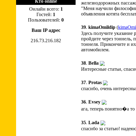
Кто online
железнодорожных пассажир
"Меня научили философии 
Онлайн всего:
1
объявления котята беспла
Гостей:
1
Пользователей:
0
39
.
kimaOmildip
(
kimaOmi
Ваш IP адрес
Здесь получите указание 
пройдите через тоннель, 
216.73.216.182
тоннеля. Прикончите и их
автомобилем.
38
.
Bella
Интересные статьи, спаси
37
.
Protas
спасибо, очень интересны
36
.
Evsey
ага, теперь понятно�а то 
35
.
Lada
спасибо за статью! надеюс