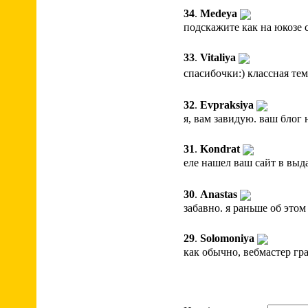
34
.
Medeya
подскажите как на юкозе 
33
.
Vitaliya
спасибочки:) классная те
32
.
Evpraksiya
я, вам завидую. ваш блог
31
.
Kondrat
еле нашел ваш сайт в выд
30
.
Anastas
забавно. я раньше об этом
29
.
Solomoniya
как обычно, вебмастер гр